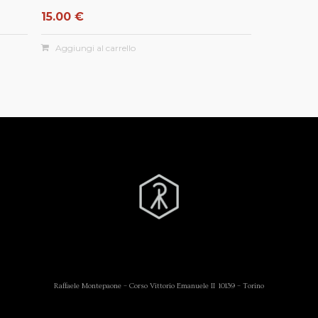
15.00
€
Aggiungi al carrello
Raffaele Montepaone – Corso Vittorio Emanuele II 10139 – Torino