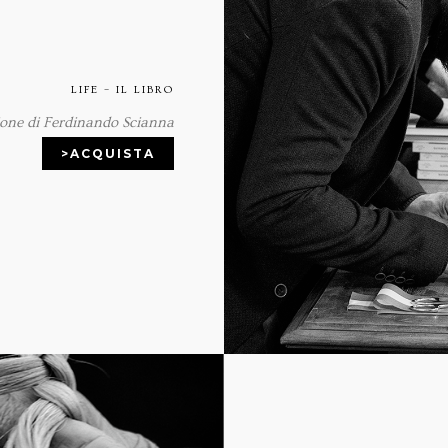
LIFE – IL LIBRO
ione di Ferdinando Scianna
>ACQUISTA