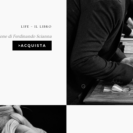
LIFE – IL LIBRO
ione di Ferdinando Scianna
>ACQUISTA